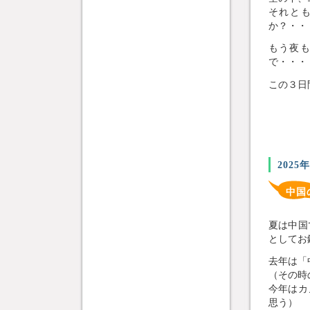
それと
か？・・
もう夜
で・・・
この３日
2025
中国
夏は中国
としてお
去年は「
（その時
今年はカ
思う）