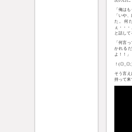
「俺はも
「いや、
た。何
ぇ・・・
と話して
「何言っ
かれる
よ！！」
！(◎_◎;
そう言え
持って来