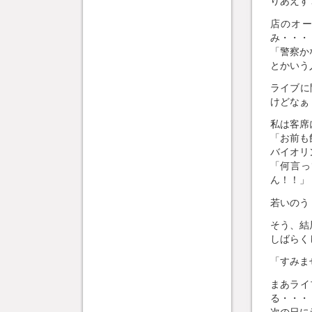
りあえず
店のオ
み・・・
「警察か
とかいう
ライブに
けどなぁ
私は客席
「お前も
バイオリ
「何言っ
ん！！」
若いのう
そう、結
しばらく
「すみま
まあライ
る・・・
次の日に