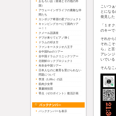
おもろい話（香港とその他の外
国）
こいつぁ
アウェーインザライフの素敵な仲
とになる
間たち
発見した
カンボジア希望の星プロジェクト
キャンピングカーにて国内ツア
「１オク
ー！！
のキーで
クメール語講座
デブが来りてピアノ弾く
それから
ドラムの叩き方
それこそ
ファンキースタジオ八王子
ら」と言
全中国Pairのツアー
アレンジ
全中国ドラムクリニックツアー
いでいる
北朝鮮ロックプロジェクト
布衣全中国ツアー
そんなこ
日本人なのに教育を受けられない
問題について
李漠（LiMo）の話
筋肉少女帯
重慶雑技団
零点（ゼロポイント）復活計画
バックナンバーを表示