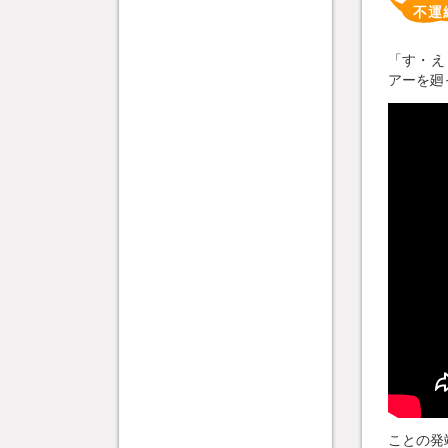
不運
「す・え
アーを廻
ことの発