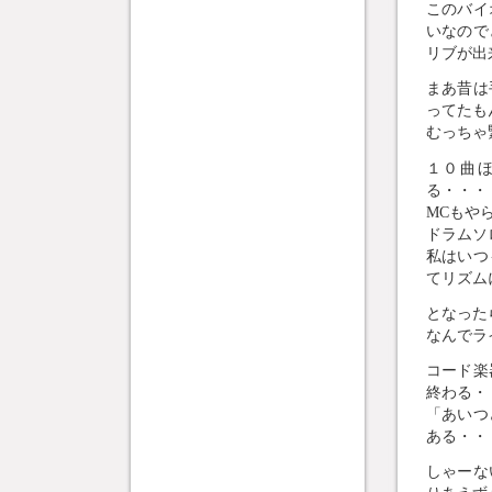
このバイ
いなので
リブが出来
まあ昔は
ってたも
むっちゃ
１０曲
る・・・
MCもやら
ドラムソ
私はいつ
てリズム
となったら
なんでラ
コード楽
終わる・
「あいつ
ある・・
しゃーな