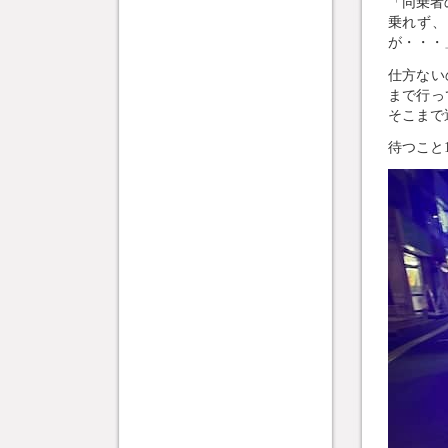
「同乗者
乗れず、
が・・・
仕方ない
まで行っ
そこまで
待つこと