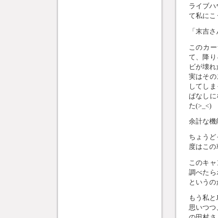
ライブハ
て私にこ
「末吉さ
このカー
て、降り
ビが壊れ
実はその
してしま
ぱなしに
た(>_<)
余計な機
ちょうど
度はこの
このキャ
調べたら
というの
もう私と
思いつつ
の田村さ