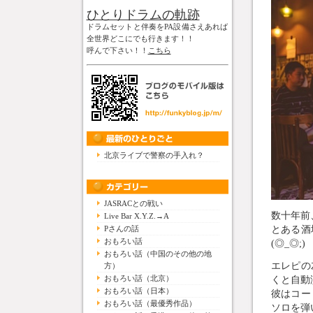
ひとりドラムの軌跡
ドラムセットと伴奏をPA設備さえあれば
全世界どこにでも行きます！！
呼んで下さい！！
こちら
北京ライブで警察の手入れ？
JASRACとの戦い
数十年前
Live Bar X.Y.Z.→A
とある酒
Pさんの話
おもろい話
(◎_◎;)
おもろい話（中国のその他の地
エレピの
方）
おもろい話（北京）
くと自動
おもろい話（日本）
彼はコー
おもろい話（最優秀作品）
ソロを弾