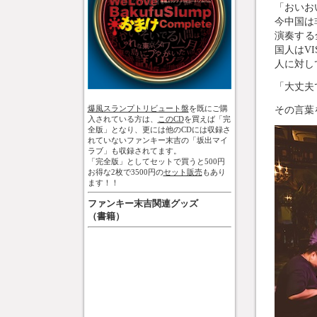
「おいお
今中国は
演奏する
国人はV
人に対し
「大丈夫
爆風スランプトリビュート盤
を既にご購
その言葉
入されている方は、
このCD
を買えば「完
全版」となり、更には他のCDには収録さ
れていないファンキー末吉の「坂出マイ
ラブ」も収録されてます。
「完全版」としてセットで買うと500円
お得な2枚で3500円の
セット販売
もあり
ます！！
ファンキー末吉関連グッズ
（書籍）