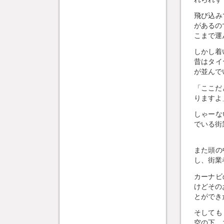
飛び込み
があるの
こまで運
しかし着
昔はタイ
が並んでい
「ここだ
りますよ
しゃーな
でいる街
また頭の
し、街業
カーナビ
けどその
とができ
そしても
空の下、